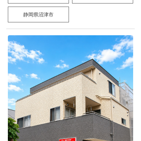
採用情報
静岡県沼津市
モデルハウス
ルームツアー
お知らせ
コラム
会社案内
ZEH
不動産情報(土地･分譲地･中古住宅)
サイトマップ