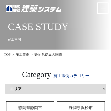
CASE STUDY
お問い合わせ
来場予約
HOME
施工事例
イベント･見学情報
静岡県伊豆の国市
TOP
施工事例
コンセプト
Category
商品ラインナップ
施工事例カテゴリー
施工事例
お客様の声
静岡県静岡市
静岡県浜松市
リフォーム･リノベーション