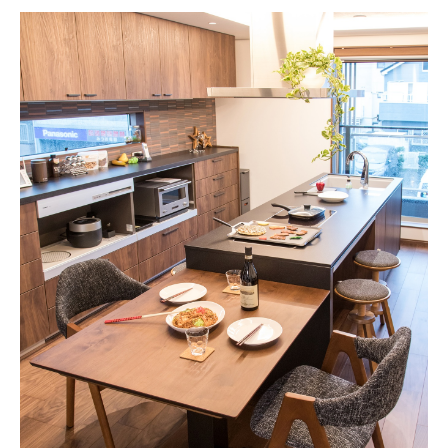
採用情報
モデルハウス
ルームツアー
お知らせ
コラム
会社案内
ZEH
不動産情報(土地･分譲地･中古住宅)
サイトマップ