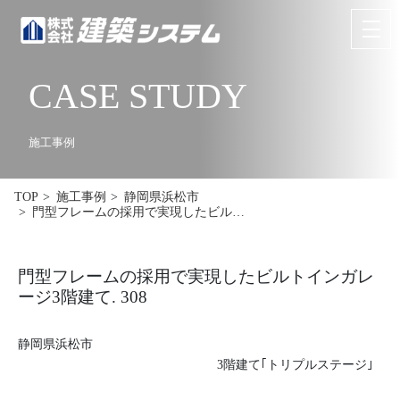
CASE STUDY
お問い合わせ
来場予約
HOME
施工事例
イベント･見学情報
TOP
施工事例
静岡県浜松市
門型フレームの採用で実現したビル…
コンセプト
商品ラインナップ
門型フレームの採用で実現したビルトインガレ
ージ3階建て. 308
施工事例
静岡県浜松市
お客様の声
3階建て｢トリプルステージ｣
リフォーム･リノベーション