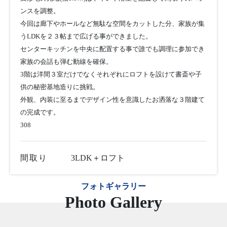
ンスを調整。
今回は廊下やホールなど無駄な空間をカットした分、家族が集
うLDKを２３帖まで広げる事ができました。
センターキッチンを中央に配置する事で誰でも調理に参加でき
家族の会話も弾む動線を確保。
3階は洋間３室だけでなくそれぞれにロフトを設けて書斎や子
供の秘密基地造りに挑戦。
外観、内装に至るまでデザイン性を意識したお洒落な３階建て
の完成です。
308
間取り
3LDK＋ロフト
フォトギャラリー
Photo Gallery