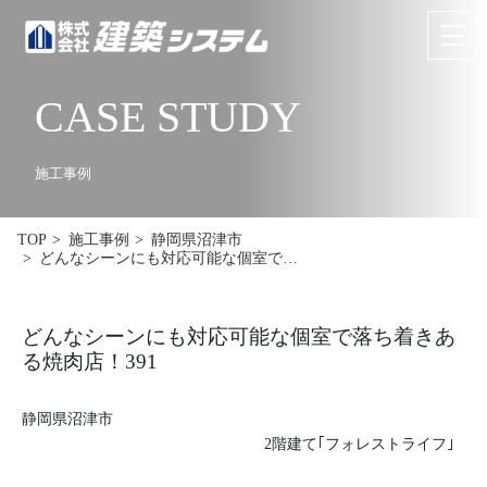
CASE STUDY
お問い合わせ
来場予約
HOME
施工事例
イベント･見学情報
TOP
施工事例
静岡県沼津市
どんなシーンにも対応可能な個室で…
コンセプト
商品ラインナップ
どんなシーンにも対応可能な個室で落ち着きあ
る焼肉店！391
施工事例
静岡県沼津市
お客様の声
2階建て｢フォレストライフ｣
リフォーム･リノベーション