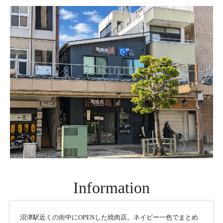
採用情報
モデルハウス
ルームツアー
お知らせ
コラム
会社案内
ZEH
不動産情報(土地･分譲地･中古住宅)
Information
サイトマップ
沼津駅近くの街中にOPENした焼肉店。ネイビー一色でまとめ