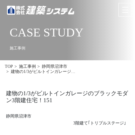
CASE STUDY
お問い合わせ
来場予約
HOME
施工事例
イベント･見学情報
TOP
施工事例
静岡県沼津市
建物の1/3がビルトインガレージ…
コンセプト
商品ラインナップ
建物の1/3がビルトインガレージのブラックモダ
ン3階建住宅！151
施工事例
静岡県沼津市
お客様の声
3階建て｢トリプルステージ｣
リフォーム･リノベーション