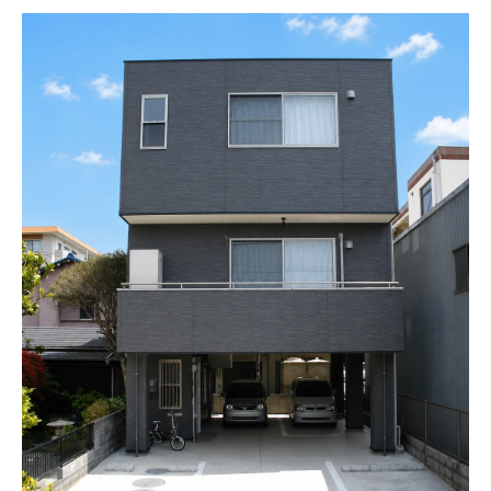
採用情報
モデルハウス
ルームツアー
お知らせ
コラム
会社案内
ZEH
不動産情報(土地･分譲地･中古住宅)
サイトマップ