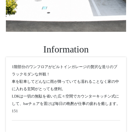
Information
1階部分のワンフロアがビルトインガレージの贅沢な造りのブ
ラックモダンな外観！
車を駐車してどんなに雨が降っていても濡れることなく家の中
に入れる玄関がとっても便利。
LDKは一切の無駄を省いた広々空間でカウンターキッチン式に
して、barチェアを置けば毎日の晩酌が仕事の疲れを癒します。
151