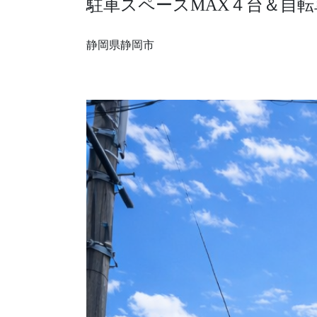
駐車スペースMAX４台＆自転車
採用情報
静岡県静岡市
モデルハウス
ルームツアー
お知らせ
コラム
会社案内
ZEH
不動産情報(土地･分譲地･中古住宅)
サイトマップ