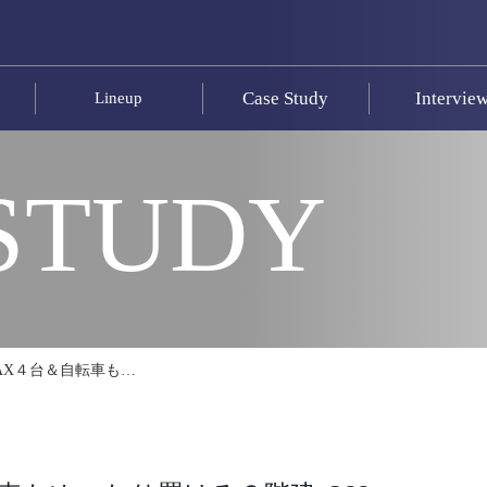
Case Study
Intervie
Lineup
STUDY
AX４台＆自転車も…