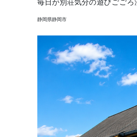
毎日が別荘気分の遊びごごろ
採用情報
静岡県静岡市
モデルハウス
ルームツアー
お知らせ
コラム
会社案内
ZEH
不動産情報(土地･分譲地･中古住宅)
サイトマップ