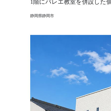
1階にバレエ教室を併設した個
採用情報
静岡県静岡市
モデルハウス
ルームツアー
お知らせ
コラム
会社案内
ZEH
不動産情報(土地･分譲地･中古住宅)
サイトマップ