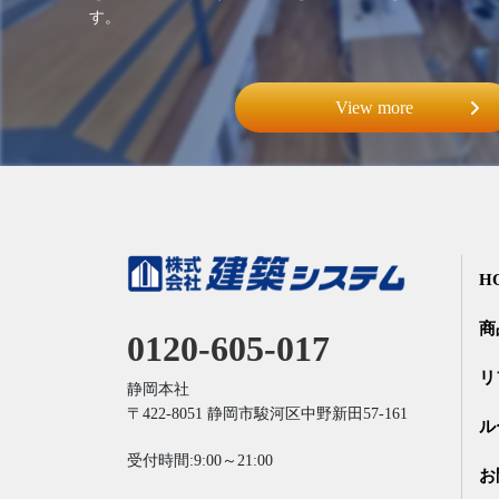
す。
View more
H
商
0120-605-017
リ
静岡本社
〒422-8051
静岡市駿河区中野新田57-161
ル
受付時間:9:00～21:00
お