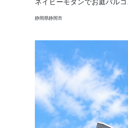
ネイビーモダンでお庭バルコニ
採用情報
静岡県静岡市
モデルハウス
ルームツアー
お知らせ
コラム
会社案内
ZEH
不動産情報(土地･分譲地･中古住宅)
サイトマップ