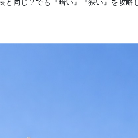
全長と同じ？でも『暗い』『狭い』を攻略し