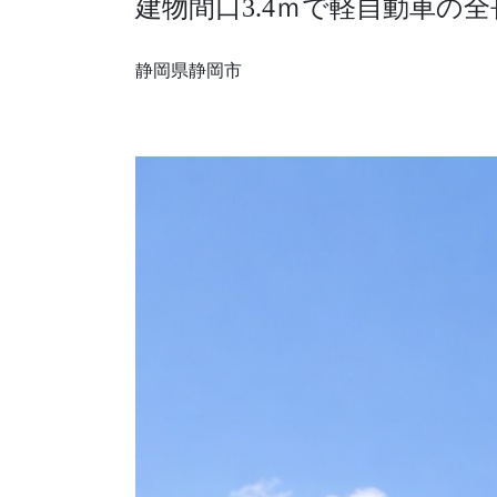
建物間口3.4ｍで軽自動車の
採用情報
静岡県静岡市
モデルハウス
ルームツアー
お知らせ
コラム
会社案内
ZEH
不動産情報(土地･分譲地･中古住宅)
サイトマップ