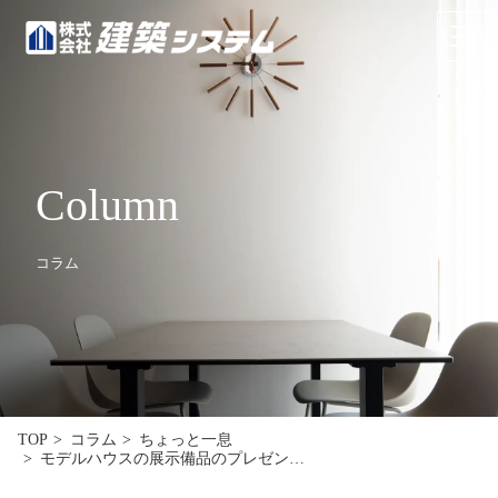
お問い合わせ
来場予約
HOME
Column
イベント･見学情報
コラム
コンセプト
商品ラインナップ
施工事例
お客様の声
TOP
コラム
ちょっと一息
モデルハウスの展示備品のプレゼン…
リフォーム･リノベーション