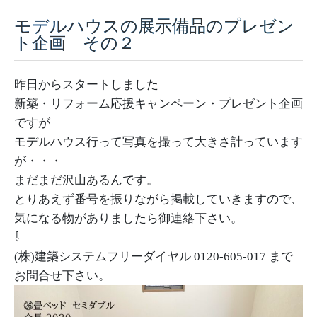
モデルハウスの展示備品のプレゼン
採用情報
ト企画 その２
モデルハウス
昨日からスタートしました
ルームツアー
新築・リフォーム応援キャンペーン・プレゼント企画
ですが
お知らせ
モデルハウス行って写真を撮って大きさ計っています
コラム
が・・・
まだまだ沢山あるんです。
会社案内
とりあえず番号を振りながら掲載していきますので、
気になる物がありましたら御連絡下さい。
ZEH
⇩
不動産情報(土地･分譲地･中古住宅)
(株)建築システムフリーダイヤル 0120-605-017 まで
お問合せ下さい。
サイトマップ