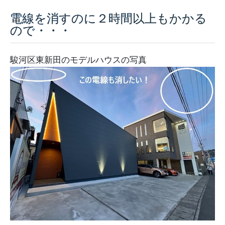
電線を消すのに２時間以上もかかる
採用情報
ので・・・
モデルハウス
駿河区東新田のモデルハウスの写真
ルームツアー
お知らせ
コラム
会社案内
ZEH
不動産情報(土地･分譲地･中古住宅)
サイトマップ