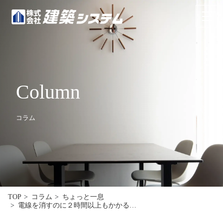
お問い合わせ
来場予約
HOME
Column
イベント･見学情報
コラム
コンセプト
商品ラインナップ
施工事例
お客様の声
TOP
コラム
ちょっと一息
電線を消すのに２時間以上もかかる…
リフォーム･リノベーション