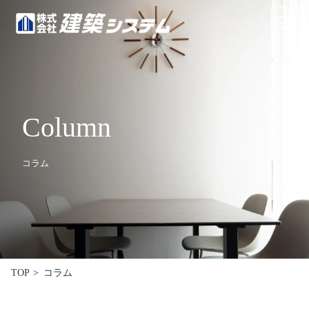
お問い合わせ
来場予約
HOME
Column
イベント･見学情報
コラム
コンセプト
商品ラインナップ
施工事例
お客様の声
コラム
TOP
リフォーム･リノベーション