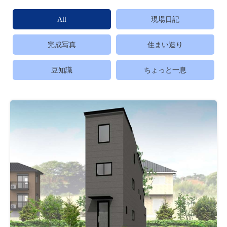
採用情報
All
現場日記
モデルハウス
完成写真
住まい造り
ルームツアー
豆知識
ちょっと一息
お知らせ
コラム
会社案内
ZEH
不動産情報(土地･分譲地･中古住宅)
サイトマップ