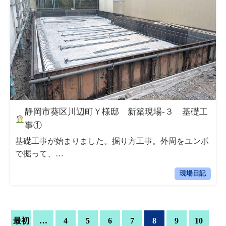
静岡市葵区川辺町Ｙ様邸 新築現場‐３ 基礎工
事①
基礎工事が始まりました。掘り方工事。外周をユンボ
で掘って、…
現場日記
最初
…
4
5
6
7
8
9
10