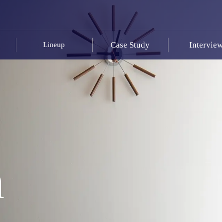
Case Study
Intervie
Lineup
n