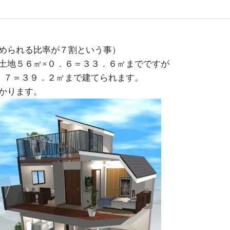
められる比率が７割という事）
土地５６㎡×０．６＝３３．６㎡までですが
．７＝３９．２㎡まで建てられます。
かります。