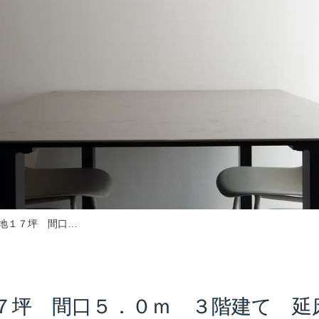
地１７坪 間口…
７坪 間口５．０ｍ ３階建て 延