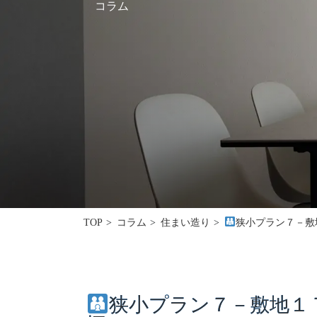
コラム
採用情報
モデルハウス
ルームツアー
お知らせ
コラム
会社案内
ZEH
狭小プラン７－敷
TOP
コラム
住まい造り
不動産情報(土地･分譲地･中古住宅)
サイトマップ
狭小プラン７－敷地１