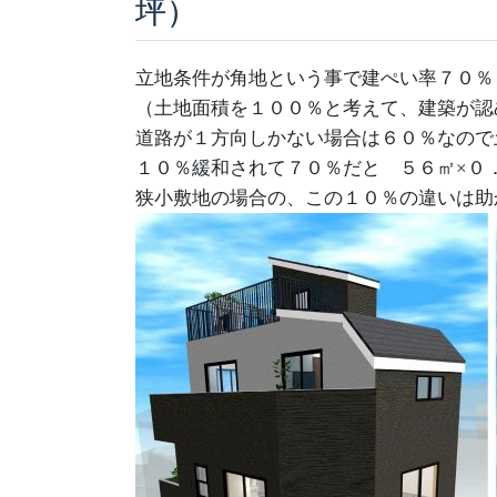
坪）
立地条件が角地という事で建ぺい率７０％
（土地面積を１００％と考えて、建築が認
道路が１方向しかない場合は６０％なので
１０％緩和されて７０％だと ５６㎡×０
狭小敷地の場合の、この１０％の違いは助