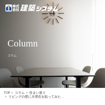
お問い合わせ
来場予約
HOME
Column
イベント･見学情報
コラム
コンセプト
商品ラインナップ
施工事例
お客様の声
TOP
コラム
住まい造り
リビングの壁に大理石を貼ってみた…
リフォーム･リノベーション