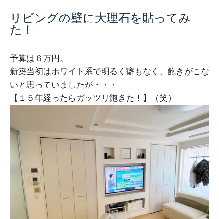
リビングの壁に大理石を貼ってみ
採用情報
た！
モデルハウス
予算は６万円。
ルームツアー
新築当初はホワイト系で明るく癖もなく、飽きがこな
いと思っていましたが・・・
お知らせ
【１５年経ったらガッツリ飽きた！】（笑）
コラム
会社案内
ZEH
不動産情報(土地･分譲地･中古住宅)
サイトマップ