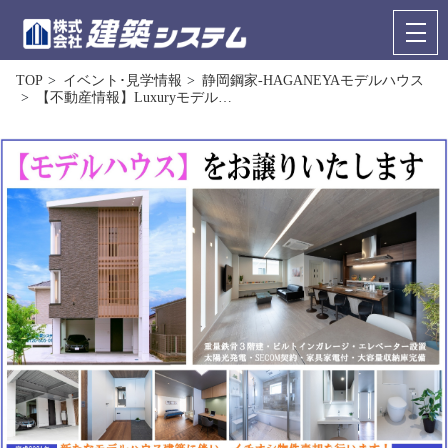
TOP
イベント･見学情報
静岡鋼家-HAGANEYAモデルハウス
【不動産情報】Luxuryモデル…
お問い合わせ
来場予約
HOME
イベント･見学情報
コンセプト
商品ラインナップ
施工事例
お客様の声
リフォーム･リノベーション