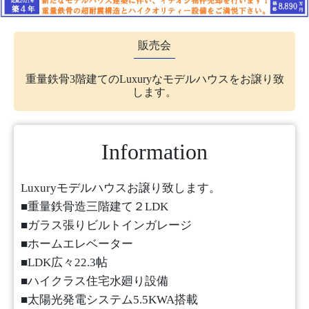
採用情報
販売会
モデルハウス
重量鉄骨3階建てのLuxuryなモデルハウスをお譲り致
ルームツアー
します。
お知らせ
Information
コラム
会社案内
Luxuryモデルハウスお譲り致します。
■重量鉄骨造三階建て２LDK
ZEH
■ガラス張りビルトインガレージ
■ホームエレベーター
不動産情報(土地･分譲地･中古住宅)
■LDK広々22.3帖
サイトマップ
■ハイクラス住宅水廻り設備
■太陽光発電システム5.5KWA搭載