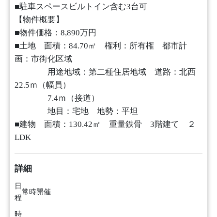
■駐車スペースビルトイン含む3台可
【物件概要】
■物件価格：8,890万円
■土地 面積：84.70㎡ 権利：所有権 都市計
画：市街化区域
用途地域：第二種住居地域 道路：北西
22.5ｍ（幅員）
7.4ｍ（接道）
地目：宅地 地勢：平坦
■建物 面積：130.42㎡ 重量鉄骨 3階建て ２
LDK
詳細
日
常時開催
程
時