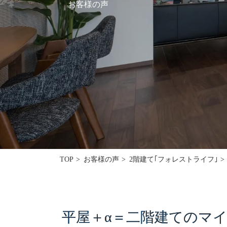
お客様の声
採用情報
モデルハウス
ルームツアー
お知らせ
コラム
会社案内
ZEH
TOP
お客様の声
2階建て｢フォレストライフ｣
不動産情報(土地･分譲地･中古住宅)
サイトマップ
平屋＋α＝二階建てのマイホ