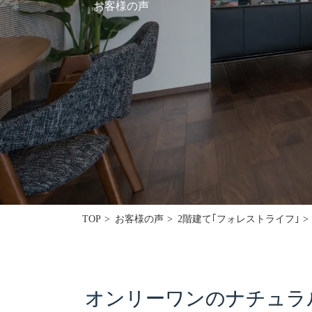
お客様の声
採用情報
モデルハウス
ルームツアー
お知らせ
コラム
会社案内
ZEH
TOP
お客様の声
2階建て｢フォレストライフ｣
不動産情報(土地･分譲地･中古住宅)
サイトマップ
オンリーワンのナチュラ