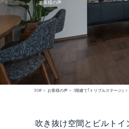
お客様の声
採用情報
モデルハウス
ルームツアー
お知らせ
コラム
会社案内
ZEH
TOP
お客様の声
3階建て｢トリプルステージ｣
不動産情報(土地･分譲地･中古住宅)
サイトマップ
吹き抜け空間とビルトイン