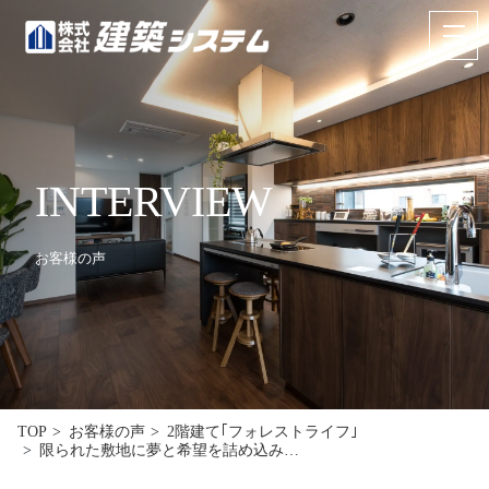
お問い合わせ
来場予約
HOME
INTERVIEW
イベント･見学情報
お客様の声
コンセプト
商品ラインナップ
施工事例
お客様の声
TOP
お客様の声
2階建て｢フォレストライフ｣
限られた敷地に夢と希望を詰め込み…
リフォーム･リノベーション