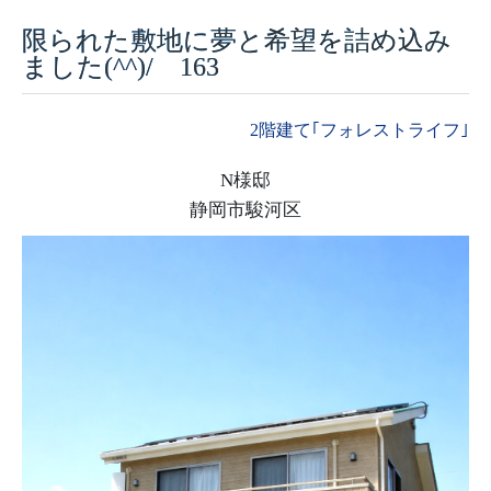
限られた敷地に夢と希望を詰め込み
採用情報
ました(^^)/ 163
モデルハウス
2階建て｢フォレストライフ｣
ルームツアー
N様邸
お知らせ
静岡市駿河区
コラム
会社案内
ZEH
不動産情報(土地･分譲地･中古住宅)
サイトマップ