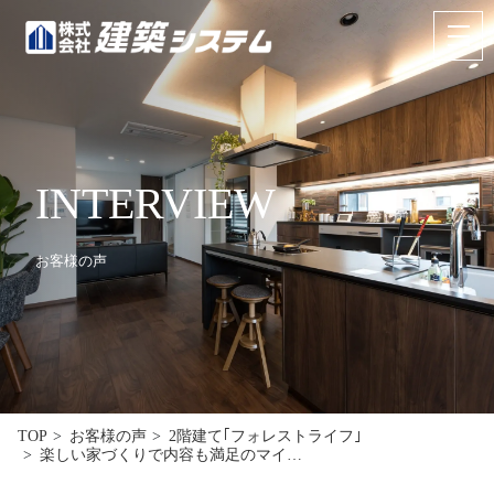
お問い合わせ
来場予約
HOME
INTERVIEW
イベント･見学情報
お客様の声
コンセプト
商品ラインナップ
施工事例
お客様の声
TOP
お客様の声
2階建て｢フォレストライフ｣
楽しい家づくりで内容も満足のマイ…
リフォーム･リノベーション