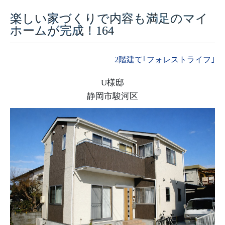
楽しい家づくりで内容も満足のマイ
採用情報
ホームが完成！164
モデルハウス
2階建て｢フォレストライフ｣
ルームツアー
U様邸
お知らせ
静岡市駿河区
コラム
会社案内
ZEH
不動産情報(土地･分譲地･中古住宅)
サイトマップ