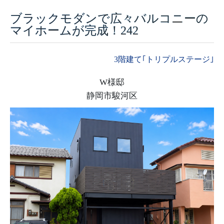
ブラックモダンで広々バルコニーの
採用情報
マイホームが完成！242
モデルハウス
3階建て｢トリプルステージ｣
ルームツアー
W様邸
お知らせ
静岡市駿河区
コラム
会社案内
ZEH
不動産情報(土地･分譲地･中古住宅)
サイトマップ