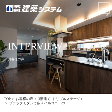
お問い合わせ
来場予約
HOME
INTERVIEW
イベント･見学情報
お客様の声
コンセプト
商品ラインナップ
施工事例
お客様の声
TOP
お客様の声
3階建て｢トリプルステージ｣
ブラックモダンで広々バルコニーの…
リフォーム･リノベーション