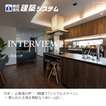
お問い合わせ
来場予約
HOME
INTERVIEW
イベント･見学情報
お客様の声
コンセプト
商品ラインナップ
施工事例
お客様の声
TOP
お客様の声
3階建て｢トリプルステージ｣
限られた土地を無駄なくめいっぱい…
リフォーム･リノベーション