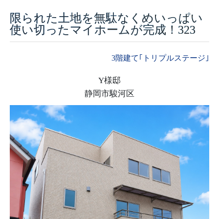
限られた土地を無駄なくめいっぱい
採用情報
使い切ったマイホームが完成！323
モデルハウス
3階建て｢トリプルステージ｣
ルームツアー
Y様邸
お知らせ
静岡市駿河区
コラム
会社案内
ZEH
不動産情報(土地･分譲地･中古住宅)
サイトマップ