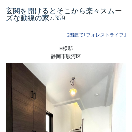
玄関を開けるとそこから楽々スムー
採用情報
ズな動線の家♪.359
モデルハウス
2階建て｢フォレストライフ｣
ルームツアー
H様邸
お知らせ
静岡市駿河区
コラム
会社案内
ZEH
不動産情報(土地･分譲地･中古住宅)
サイトマップ