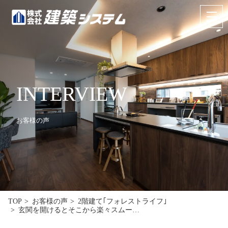
お問い合わせ
来場予約
HOME
INTERVIEW
イベント･見学情報
お客様の声
コンセプト
商品ラインナップ
施工事例
お客様の声
TOP
お客様の声
2階建て｢フォレストライフ｣
玄関を開けるとそこから楽々スムー…
リフォーム･リノベーション