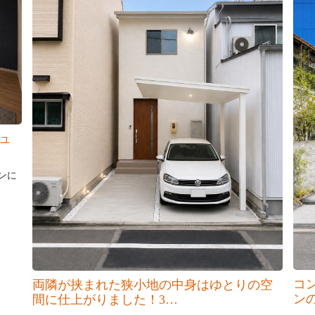
ュ
ンに
コ
両隣が挟まれた狭小地の中身はゆとりの空
ンの
間に仕上がりました！3…