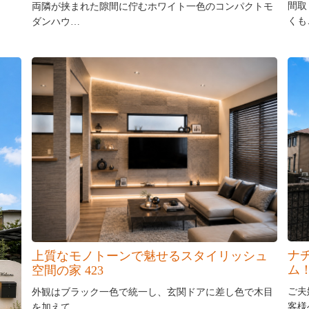
間取
両隣が挟まれた隙間に佇むホワイト一色のコンパクトモ
くも
ダンハウ…
ナ
上質なモノトーンで魅せるスタイリッシュ
ム！
空間の家 423
ご夫
外観はブラック一色で統一し、玄関ドアに差し色で木目
客様
を加えて…