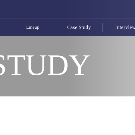
Case Study
Intervie
Lineup
STUDY