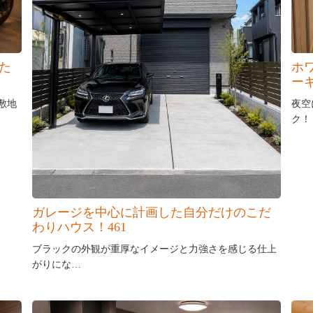
た
ホ
ー
敷地
夜空
ク！
ガレージを中心に計画した自分だけのこだ
わりハウス！461
ブラックの外観が重厚なイメージと力強さを感じる仕上
がりにな…