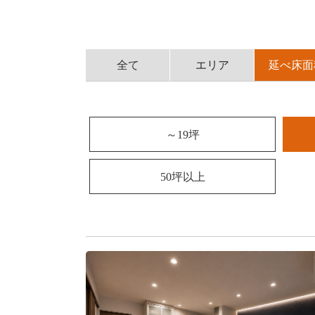
採用情報
モデルハウス
全て
エリア
延べ床面
ルームツアー
お知らせ
～19坪
コラム
50坪以上
会社案内
ZEH
不動産情報(土地･分譲地･中古住宅)
サイトマップ