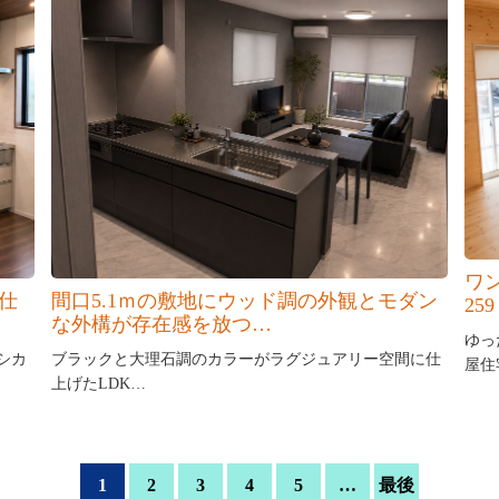
ワ
仕
間口5.1ｍの敷地にウッド調の外観とモダン
259
な外構が存在感を放つ…
ゆっ
シカ
ブラックと大理石調のカラーがラグジュアリー空間に仕
屋住
上げたLDK…
1
2
3
4
5
…
最後